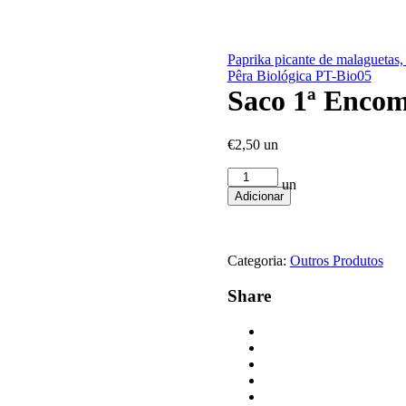
Paprika picante de malaguetas
Pêra Biológica PT-Bio05
Saco 1ª Enco
€
2,50
un
Quantidade
un
de
Adicionar
Saco
1ª
Encomenda
Categoria:
Outros Produtos
Share