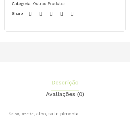
raiz
PT-
Categoria:
Outros Produtos
)
Bio
Share
Biol
05
ógi
(ba
ca,
se
212
par
ml
a
sop
a),
700
Descrição
ml
Avaliações (0)
alho,
sal e
pimenta
Salsa, azeite,