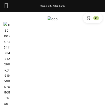
Quinta da Grela - Cabaz da Grela
🛒
0