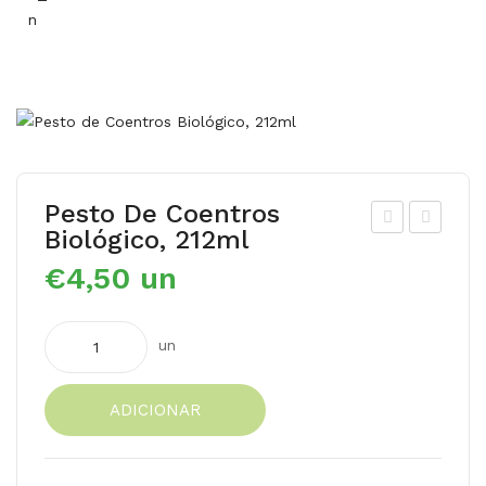
Pesto De Coentros
Biológico, 212ml
est
uré
€
4,50
un
o d
de
e
cou
Quantidade
aip
rge
un
de
o
te
Pesto de
(ra
Biol
ADICIONAR
Coentros
ma
ógi
Biológico,
e
ca
212ml