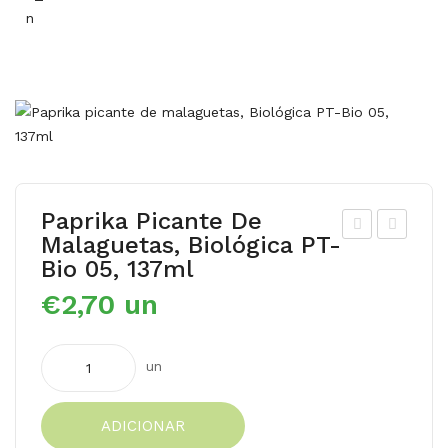
Paprika Picante De
Malaguetas, Biológica PT-
uré
aco
Bio 05, 137ml
de
1ª
€
2,70
un
Pêr
Enc
a
om
Quantidade
Biol
end
un
de
ógi
a
Paprika
ca
ADICIONAR
picante