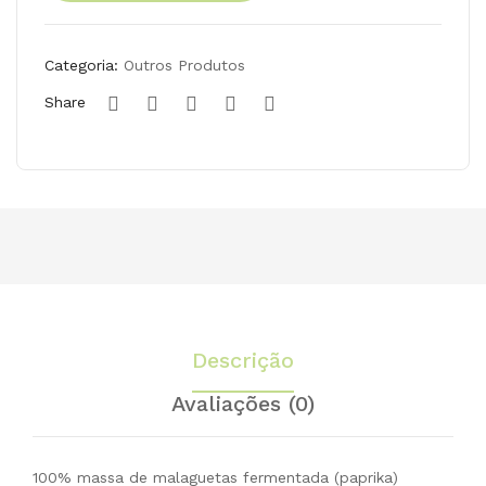
PT-
de
Bio
malaguetas,
Biológica
05,
Categoria:
Outros Produtos
PT-
212
Share
Bio
ml
05,
137ml
Descrição
Avaliações (0)
100% massa de malaguetas fermentada (paprika)