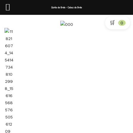
Quinta da Grela - Cabaz da Grela
🛒
0