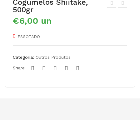
Cogumelos Shiitake,
500gr
ogu
ogu
€
6,00
un
mel
mel
os
os
ESGOTADO
Shii
silv
tak
est
e,
res
Categoria:
Outros Produtos
300
Bol
Share
gr
etu
s