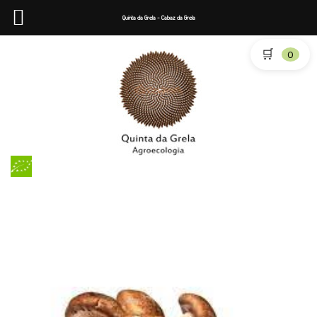
Quinta da Grela - Cabaz da Grela
🛒
0