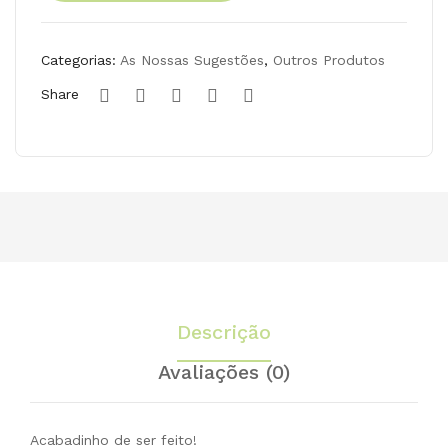
Abóbora
ca,
mo
Menina
212
ção
Biológica,
Categorias:
As Nossas Sugestões
,
Outros Produtos
212ml
ml
lev
Share
e
3kg
pag
ue
2kg
Biol
ógi
ca
Descrição
PT
Bio
Avaliações (0)
-05
Acabadinho de ser feito!