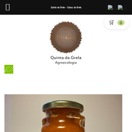
Quinta da Grela - Cabaz da Grela
🛒
0