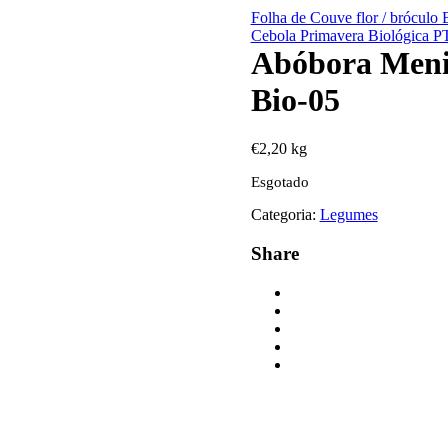
Folha de Couve flor / bróculo
Cebola Primavera Biológica P
Abóbora Menin
Bio-05
€
2,20
kg
Esgotado
Categoria:
Legumes
Share