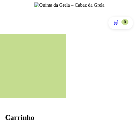
🛒
0
Carrinho