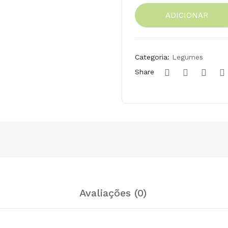
Couve
ADICIONAR
Roxa
Biológica
PT
Bio-
Categoria:
Legumes
05
Share
Avaliações (0)