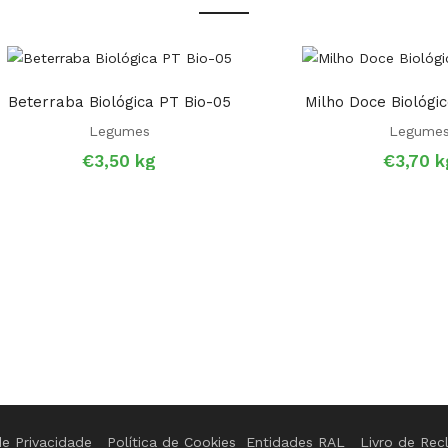
Beterraba Biológica PT Bio-05
Milho Doce Biológi
Legumes
Legume
€
3,50
kg
€
3,70
k
de Privacidade
Política de Cookies
Entidades RAL
Livro de Re