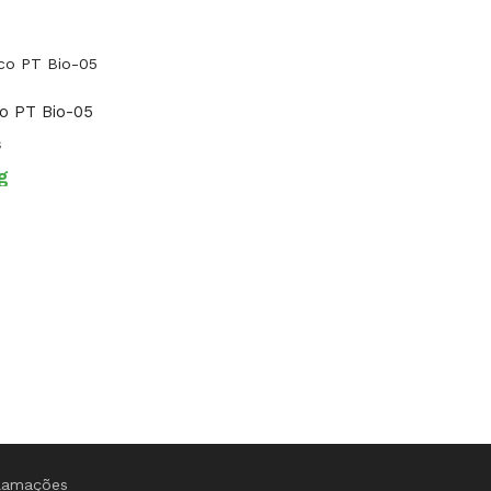
co PT Bio-05
s
g
clamações