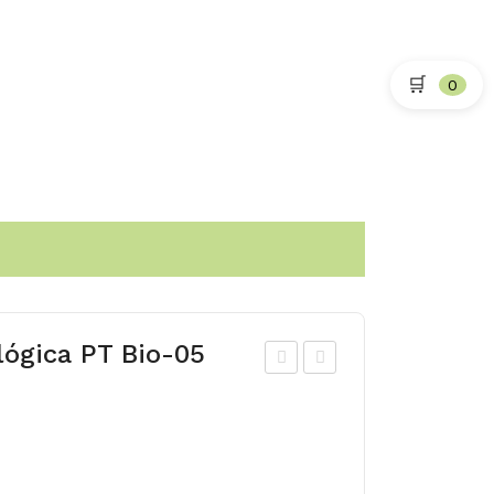
🛒
0
lógica PT Bio-05
abi
ilho
ça
Doc
co
e
m
Biol