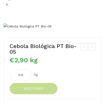
Cebola Biológica PT Bio-
05
ebo
huc
€
2,90
kg
linh
hu
a
Biol
Quantidade
Biol
ógi
kg
de
ógi
co
Cebola
ca
PT
ADICIONAR
Biológica
PT
Bio
PT
Bio
-05
Bio-