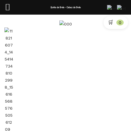
Quinta da Grela - Cabaz da Grela
🛒
0