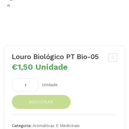
Louro Biológico PT Bio-05
€
1,50
Unidade
olh
o
de
Quantidade
Unidade
de
aro
Louro
má
ADICIONAR
Biológico
tica
PT
s
Bio-
fre
05
Categoria:
Aromáticas E Medicinais