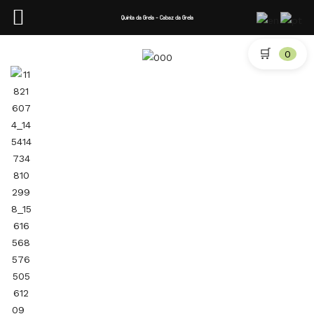
Quinta da Grela - Cabaz da Grela
🛒
0