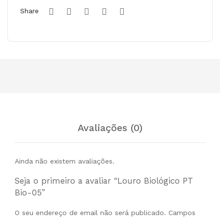
sca
Share
s,
Biol
ógi
co
PT
Bio
-05
Avaliações (0)
Ainda não existem avaliações.
Seja o primeiro a avaliar “Louro Biológico PT
Bio-05”
O seu endereço de email não será publicado.
Campos