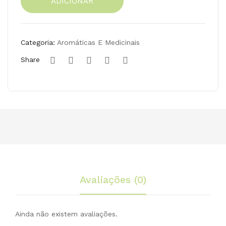
fre
tica
ADICIONAR
frescas
sca
s
de
provence
s,
(Sal
(oregãos,
Biol
sa
Categoria:
Aromáticas E Medicinais
tomilho,
ógi
e
Share
alecrim),
co
Coe
Biológico
PT
ntr
PT
Bio
o),
Bio-
05
-05
Biol
ógi
co
PT
Bio
Avaliações (0)
-05
Ainda não existem avaliações.