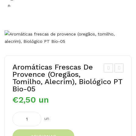
Aromáticas Frescas De
Provence (oregãos,
olh
olh
Tomilho, Alecrim), Biológico PT
o
o
Bio-05
de
mis
€
2,50
un
aro
to
má
de
Quantidade
un
tica
aro
de
s
má
Aromáticas