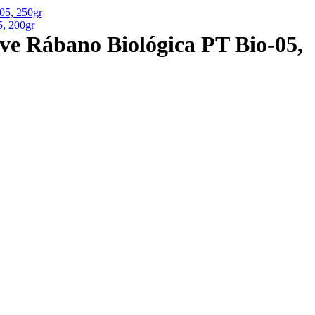
05, 250gr
5, 200gr
ve Rábano Biológica PT Bio-05,