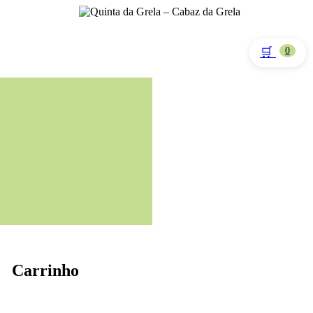
🛒
0
Carrinho