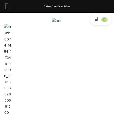
Quinta da Grela - Cabaz da Grela
🛒
0