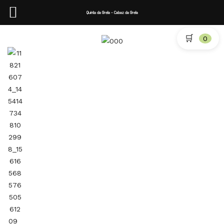
Quinta da Grela - Cabaz da Grela
🛒
0