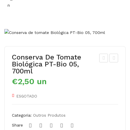
Conserva De Tomate
Biológica PT-Bio 05,
ons
ons
700ml
erv
erv
€
2,50
un
a
a
de
de
ESGOTADO
to
to
ma
ma
te
te
Categoria:
Outros Produtos
Biol
Biol
Share