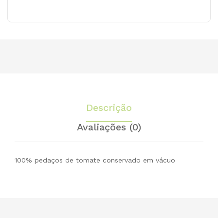
ógi
ógi
ca
ca
PT-
PT-
Bio
Bio
05,
05,
750
375
ml
ml
Descrição
Avaliações (0)
100% pedaços de tomate conservado em vácuo