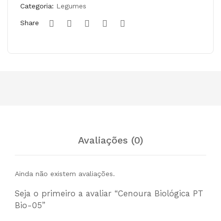
PT
Bio
05
Categoria:
Legumes
Bio
-05
Share
-
05,
250
gr
Avaliações (0)
Ainda não existem avaliações.
Seja o primeiro a avaliar “Cenoura Biológica PT
Bio-05”