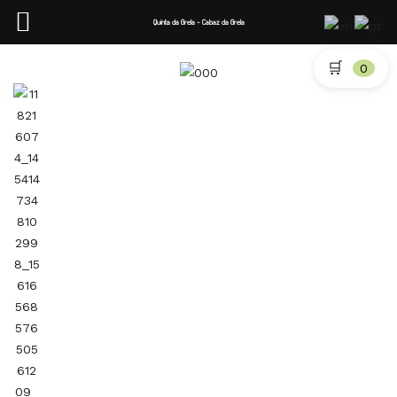
Quinta da Grela - Cabaz da Grela
🛒
0