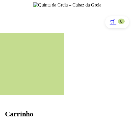
🛒
0
Carrinho