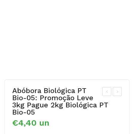
Abóbora Biológica PT
Bio-05: Promoção Leve
bó
lan
3kg Pague 2kg Biológica PT
bor
tag
Bio-05
a
o
€
4,40
un
Me
maj
nin
or