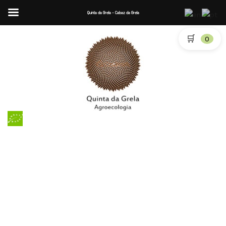
Quinta da Grela - Cabaz da Grela
🛒
0