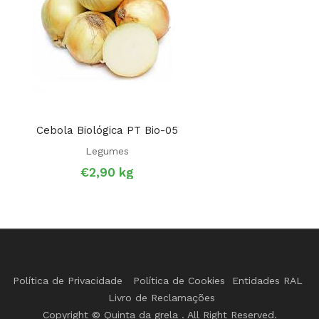
Cebola Biológica PT Bio-05
Legumes
€
2,90
kg
Política de Privacidade
Política de Cookies
Entidades RAL
Livro de Reclamações
Copyright © Quinta da grela . All Right Reserved.